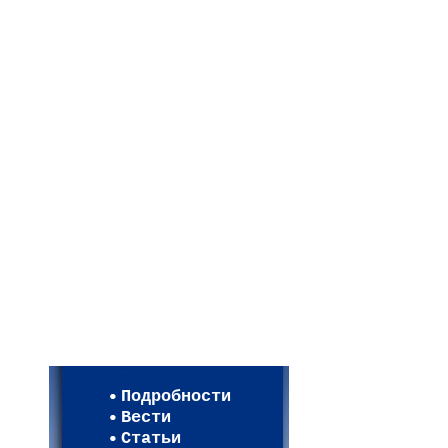
Мои настройки
Регистрация
Подробности
Карта WEBСАД в Моск
Вести
Карта WEBСАД в Лени
Статьи
(93)