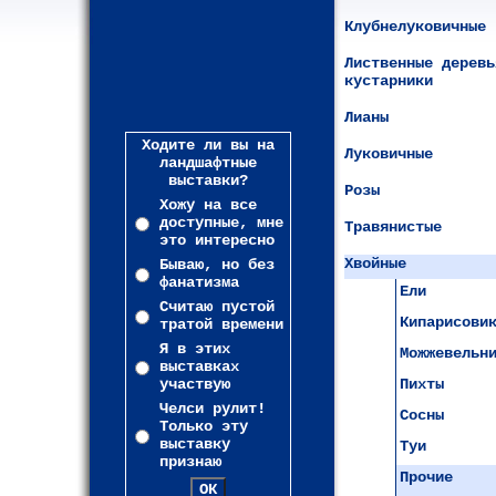
Клубнелуковичные
Лиственные деревь
кустарники
Лианы
Ходите ли вы на
Луковичные
ландшафтные
выставки?
Розы
Хожу на все
доступные, мне
Травянистые
это интересно
Хвойные
Бываю, но без
фанатизма
Ели
Считаю пустой
Кипарисови
тратой времени
Я в этих
Можжевельн
выставках
участвую
Пихты
Челси рулит!
Сосны
Только эту
выставку
Туи
признаю
Прочие