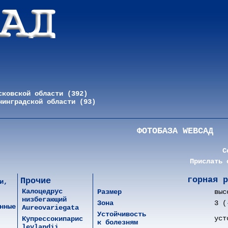
сковской области (392)
нинградской области (93)
ФОТОБАЗА WEBСАД
С
Прислать 
горная р
Прочие
и,
Калоцедрус
Размер
выс
низбегающий
Зона
3 (
нные
Aureovariegata
Устойчивость
уст
Купрессокипарис
к болезням
leylandii