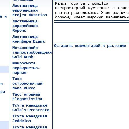
Pinus mugo var. pumilio
Лиственница
Распростертый кустарник с прип
европейская
плотно расположены. Хвоя различн
Krejca Mutation
я и
формой, имеет широкую вариабельн
Лиственница
европейская
Repens
Лиственница
кемпфера Diana
Оставить комментарий к растению
Метасеквойя
глипостробовидная
Gold Rush
Микробиота
перекрестно-
парная
Тисс
остроконечный
ки
Nana Aurea
ики
Тисс ягодный
Elegantissima
Тсуга канадская
Cole's Prostrate
Тсуга канадская
Jeddeloh
Тсуга канадская