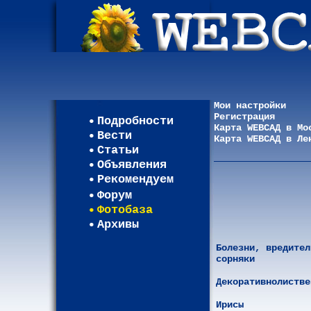
Мои настройки
Регистрация
Подробности
Карта WEBСАД в Мо
Вести
Карта WEBСАД в Ле
Статьи
Объявления
Рекомендуем
Форум
Фотобаза
Архивы
Болезни, вредител
сорняки
Декоративнолистве
Ирисы