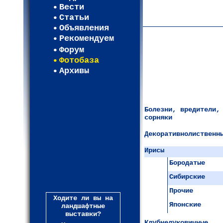
Карта WEBСАД в Моско
Вести
Карта WEBСАД в Ленин
Статьи
(93)
Объявления
Рекомендуем
Форум
Фотобаза
Архивы
Болезни, вредители,
сорняки
Декоративнолиственн
Ирисы
Бородатые
Сибирские
Прочие
Ходите ли вы на
Японские
ландшафтные
выставки?
Клубнелуковичные