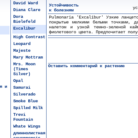
David Ward
Устойчивость
ус
Diana Clare
к болезням
Dora
Pulmonaria 'Exсalibur' Узкие ланцет
Bielefeld
покрытые мелкими белыми точками, д
налетом и узкой темно-зеленой кай
Eхсalibur
фиолетового цвета. Предпочитает полу
High Contrast
Leopard
Majeste
Mary Mottram
Mrs. Moon
Оставить комментарий к растению
(Times
Silver)
Opal
я и
Samurai
Silverado
Smoke Blue
Spilled Milk
Trevi
Fountain
Whate Wings
длиннолистная