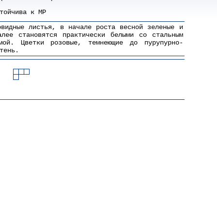
тойчива к МР
овидные листья, в начале роста весной зеленые и
алее становятся практически белыми со стальным
мой. Цветки розовые, темнеющие до пурупурно-
тень.