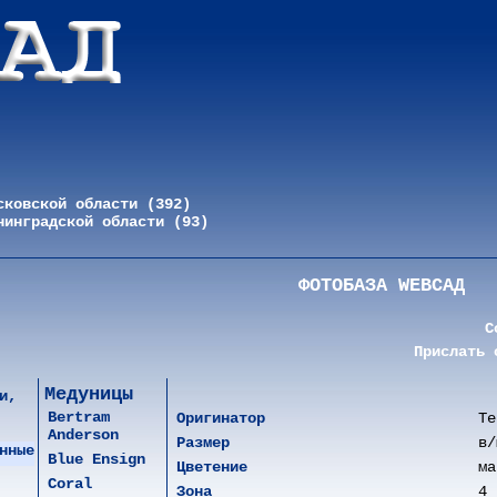
сковской области (392)
нинградской области (93)
ФОТОБАЗА WEBСАД
С
Прислать 
Медуницы
и,
Bertram
Оригинатор
Te
Anderson
Размер
в/
нные
Blue Ensign
Цветение
ма
Coral
Зона
4 