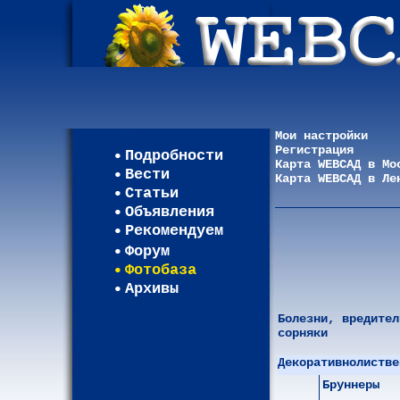
Мои настройки
Регистрация
Подробности
Карта WEBСАД в Мо
Вести
Карта WEBСАД в Ле
Статьи
Объявления
Рекомендуем
Форум
Фотобаза
Архивы
Болезни, вредител
сорняки
Декоративнолистве
Бруннеры