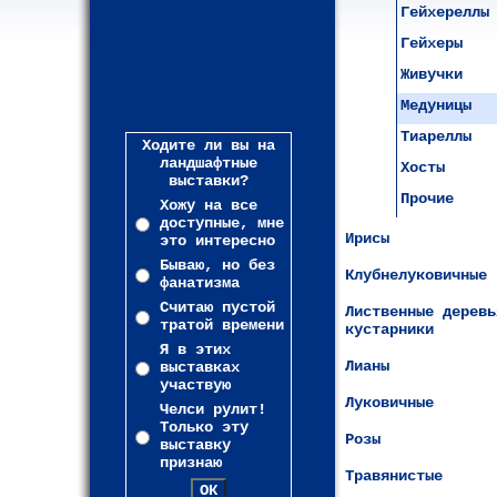
Гейхереллы
Гейхеры
Живучки
Медуницы
Тиареллы
Ходите ли вы на
ландшафтные
Хосты
выставки?
Прочие
Хожу на все
доступные, мне
Ирисы
это интересно
Бываю, но без
Клубнелуковичные
фанатизма
Считаю пустой
Лиственные деревь
тратой времени
кустарники
Я в этих
Лианы
выставках
участвую
Луковичные
Челси рулит!
Только эту
Розы
выставку
признаю
Травянистые