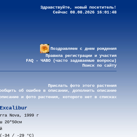
Здравствуйте, новый посетитель!
Сейчас 08.08.2026 16:01:48
Поздравляем с днем рождения
Правила регистрации и участия
FAQ - ЧАВО (часто задаваемые вопросы)
Поиск по сайту
Прислать фото этого растения
ообщить об ошибке в описании, дополнить описание
описание и фото растения, которого нет в списках
Eхсalibur
rra Nova, 1999 г
ш 20*50см
й
(-34 / -29 °C)