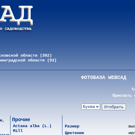
сковской области (392)
нинградской области (93)
ФОТОБАЗА WEBСАД
С
Прислать 
Прочие
и,
Actaea alba (L.)
Размер
вы
Mill
Цветение
ию