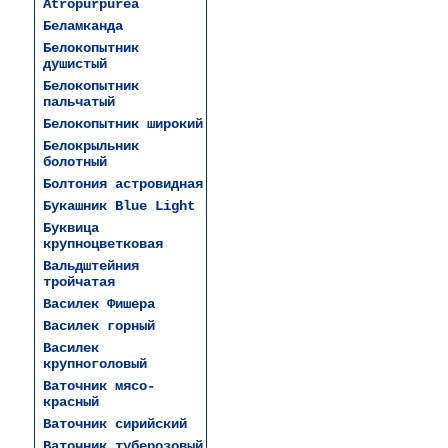
Atropurpurea
Беламканда
Белокопытник
душистый
Белокопытник
пальчатый
Белокопытник широкий
Белокрыльник
болотный
Болтония астровидная
Букашник Blue Light
Буквица
крупноцветковая
Вальдштейния
тройчатая
Василек Фишера
Василек горный
Василек
крупноголовый
Ваточник мясо-
красный
Ваточник сирийский
Ваточник туберозовый