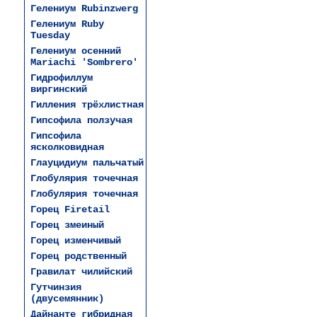
Гелениум Rubinzwerg
Гелениум Ruby
Tuesday
Гелениум осенний
Mariachi 'Sombrero'
Гидpoфиллyм
виргинский
Гилления трёхлистная
Гипсофила ползучая
Гипсофила
ясколковидная
Глауцидиум пальчатый
Глобулярия точечная
Глобулярия точечная
Горец Firetail
Горец змеиный
Горец изменчивый
Горец родственный
Гравилат чилийский
Гутчинзия
(двусемянник)
Дайнанте гибридная