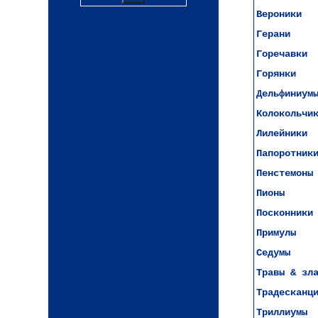
Вероники
Герани
Горечавки
Горянки
Дельфиниум
Колокольчи
Лилейники
Папоротник
Пенстемоны
Пионы
Посконники
Примулы
Седумы
Травы & зл
Традесканц
Триллиумы