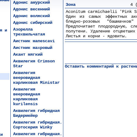
нные
Адонис амурский
Зона
4 
Адонис весенний
Aconitum carmichaеlii 'Pink S
Адонис волжский
Один из самых эффектных ак
бледно-розовых "башмачко
Адонис сибирский
Предпочитает плодородную, сл
Азорелла
я и
полутени. Удаление отцветших
трехвильчатая
Листья и корни - ядовиты.
Аистник мanescavi
Аистник махровый
Акант мягкий
Аквилегия Crimson
Star
Оставить комментарий к растен
Аквилегия
вееровидная
карликовая Ministar
Аквилегия
вееровидная
карликовая
kurilensis
Аквилегия гибридная
Бидермейер
Аквилегия гибридная.
Сортосерия Winky
Аквилегия гибридная.
ки