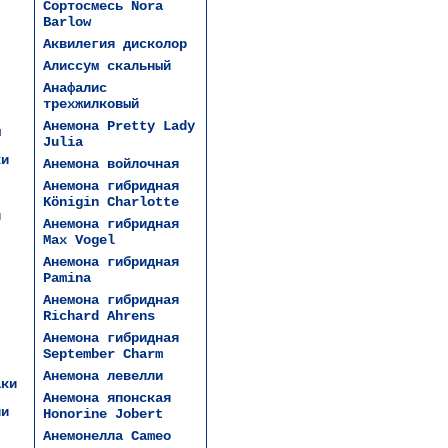
Сортосмесь Nora
Barlow
Аквилегия дисколор
Алиссум скальный
Анафалис
трехжилковый
Анемона Pretty Lady
ы
Julia
ки
Анемона войлочная
Анемона гибридная
Königin Charlotte
и
Анемона гибридная
Max Vogel
Анемона гибридная
Pamina
Анемона гибридная
Richard Ahrens
Анемона гибридная
September Charm
Анемона левелли
аки
Анемона японская
ии
Honorine Jobert
Анемонелла Cameo