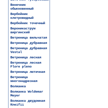
Венечник
обыкновенный
Вербейник
клетровидный
Вербейник точечный
Вероникаструм
виргинский
Ветреница вильчатая
Ветреница дубравная
Ветреница дубравная
Vestal
Ветреница лесная
Ветреница лесная
Flore pleno
Ветреница лютичная
Ветреница
многонадрезная
Волжанка
Волжанка Woldemar
Meyer
Волжанка двудомная
Kneifii