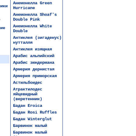
Анемонелла Green
ники
Hurricane
Анемонелла Shoaf's
е
Double Pink
Анемонелла White
чие
Double
Антиклея (зигаденус)
нутталля
Антиклея изящная
Арабис альпийский
Арабис зюндермана
Армерия дернистая
Армерия приморская
Астильбоидес
Атрактилодес
яйцевидный
(веретенник)
Бадан Eroica
Бадан Rosi Ruffles
Бадан Winterglut
Барвинок малый
Барвинок малый