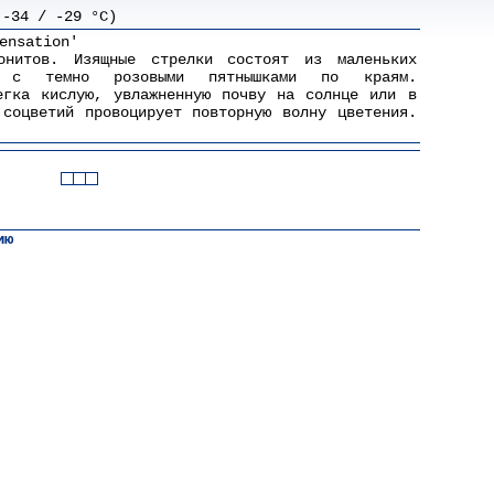
(-34 / -29 °C)
ensation'
онитов. Изящные стрелки состоят из маленьких
в" с темно розовыми пятнышками по краям.
егка кислую, увлажненную почву на солнце или в
 соцветий провоцирует повторную волну цветения.
ию