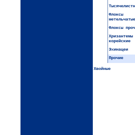
Тысячелист
Флоксы
метельчаты
Флоксы про
Хризантемы
корейские
Эхинацеи
Прочие
Хвойные