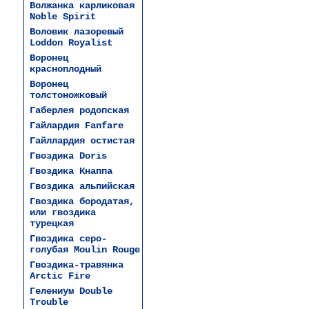
Волжанка карликовая
Noble Spirit
Воловик лазоревый
Loddon Royalist
Воронец
красноплодный
Воронец
толстоножковый
Габерлея родопская
Гайлардия Fanfare
Гайллардия остистая
Гвоздика Doris
Гвоздика Кнаппа
Гвоздика альпийская
Гвоздика бородатая,
или гвоздика
турецкая
Гвоздика серо-
голубая Moulin Rouge
Гвоздика-травянка
Arctic Fire
Гелениум Double
Trouble