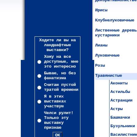
Декоративнолистве
Ирисы
Клубнелуковичные
Лиственные деревь
кустарники
Ходите ли вы на
ландшафтные
Лианы
выставки?
Луковичные
Хожу на все
доступные, мне
Розы
это интересно
Бываю, но без
Травянистые
фанатизма
Акониты
Считаю пустой
тратой времени
Астильбы
Я в этих
Астранции
выставках
участвую
Астры
Челси рулит!
Башмачки
Только эту
выставку
Бузульники
признаю
Василистни