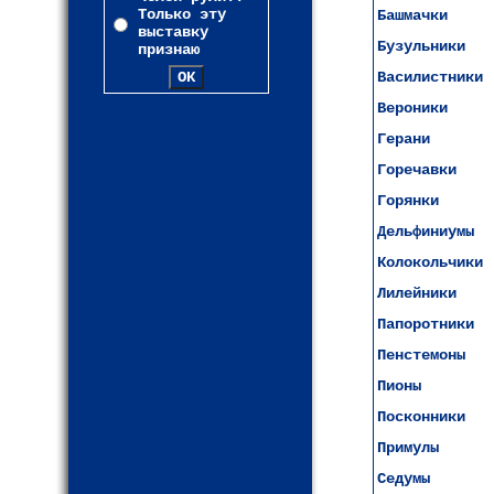
Только эту
Башмачки
выставку
Бузульники
признаю
Василистники
Вероники
Герани
Горечавки
Горянки
Дельфиниумы
Колокольчики
Лилейники
Папоротники
Пенстемоны
Пионы
Посконники
Примулы
Седумы