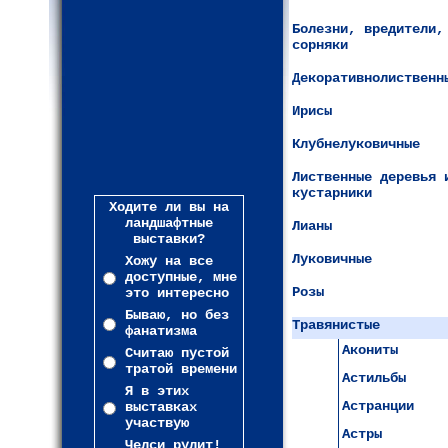
Болезни, вредители,
сорняки
Декоративнолиственн
Ирисы
Клубнелуковичные
Лиственные деревья 
кустарники
Ходите ли вы на
ландшафтные
Лианы
выставки?
Луковичные
Хожу на все
доступные, мне
Розы
это интересно
Бываю, но без
Травянистые
фанатизма
Акониты
Считаю пустой
тратой времени
Астильбы
Я в этих
Астранции
выставках
участвую
Астры
Челси рулит!