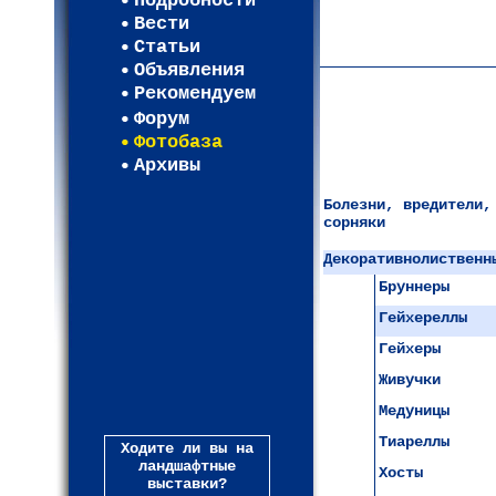
Подробности
Карта WEBСАД в Моск
Вести
Карта WEBСАД в Лени
Статьи
(93)
Объявления
Рекомендуем
Форум
Фотобаза
Архивы
Болезни, вредители,
сорняки
Декоративнолиственн
Бруннеры
Гейхереллы
Гейхеры
Живучки
Медуницы
Тиареллы
Ходите ли вы на
ландшафтные
Хосты
выставки?