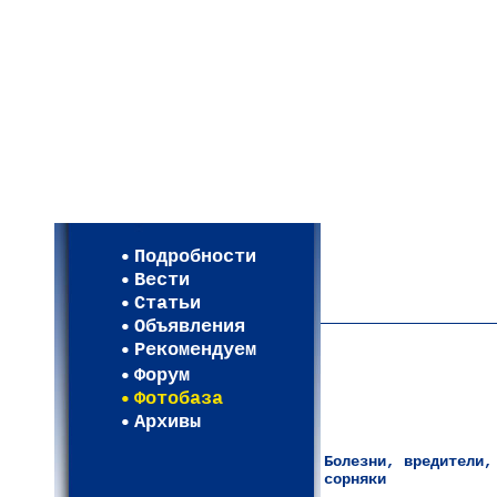
Мои настройки
Регистрация
Подробности
Карта WEBСАД в Моск
Вести
Карта WEBСАД в Лени
Статьи
(93)
Объявления
Рекомендуем
Форум
Фотобаза
Архивы
Болезни, вредители,
сорняки