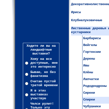
Декоративнолиственн
Ирисы
Клубнелуковичные
Лиственные деревья 
кустарники
Барбарисы
Вейгелы
Ходите ли вы на
ландшафтные
Гортензии
выставки?
Дерены
Хожу на все
доступные, мне
Ивы
это интересно
Бываю, но без
Клёны
фанатизма
Лапчатки
Считаю пустой
тратой времени
Рододендроны
Я в этих
Сирени
выставках
участвую
Спиреи
Челси рулит!
Чубушники
Только эту