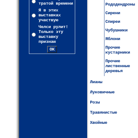
тратой времени
Рододендроны
Я в этих
Сирени
выставках
участвую
Спиреи
Челси рулит!
Чубушники
Только эту
выставку
Яблони
признаю
Прочие
кустарники
Прочие
лиственные
деревья
Лианы
Луковичные
Розы
Травянистые
Хвойные