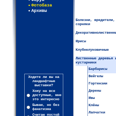
Фотобаза
Архивы
Болезни, вредители,
сорняки
Декоративнолиственн
Ирисы
Клубнелуковичные
Лиственные деревья 
кустарники
Барбарисы
Вейгелы
Ходите ли вы на
ландшафтные
Гортензии
выставки?
Дерены
Хожу на все
доступные, мне
Ивы
это интересно
Бываю, но без
Клёны
фанатизма
Лапчатки
Считаю пустой