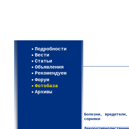
Мои настройки
Регистрация
Подробности
Карта WEBСАД в Моск
Вести
Карта WEBСАД в Лени
Статьи
(93)
Объявления
Рекомендуем
Форум
Фотобаза
Архивы
Болезни, вредители,
сорняки
Декоративнолиственн