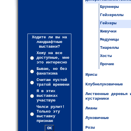
Бруннеры
Гейхереллы
Гейхеры
Живучки
Ходите ли вы на
Медуницы
ландшафтные
выставки?
Тиареллы
Хожу на все
Хосты
доступные, мне
это интересно
Прочие
Бываю, но без
фанатизма
Ирисы
Считаю пустой
Клубнелуковичные
тратой времени
Я в этих
Лиственные деревья 
выставках
кустарники
участвую
Челси рулит!
Лианы
Только эту
выставку
Луковичные
признаю
Розы