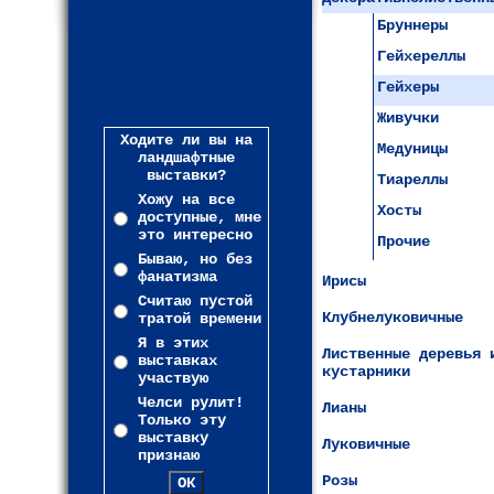
Бруннеры
Гейхереллы
Гейхеры
Живучки
Ходите ли вы на
Медуницы
ландшафтные
выставки?
Тиареллы
Хожу на все
Хосты
доступные, мне
это интересно
Прочие
Бываю, но без
фанатизма
Ирисы
Считаю пустой
Клубнелуковичные
тратой времени
Я в этих
Лиственные деревья 
выставках
кустарники
участвую
Челси рулит!
Лианы
Только эту
выставку
Луковичные
признаю
Розы