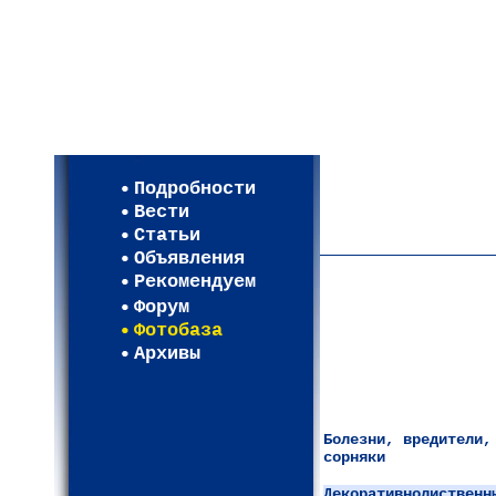
Мои настройки
Регистрация
Подробности
Карта WEBСАД в Моск
Вести
Карта WEBСАД в Лени
Статьи
(93)
Объявления
Рекомендуем
Форум
Фотобаза
Архивы
Болезни, вредители,
сорняки
Декоративнолиственн