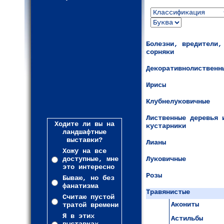
Болезни, вредители,
сорняки
Декоративнолиственн
Ирисы
Клубнелуковичные
Лиственные деревья 
Ходите ли вы на
кустарники
ландшафтные
выставки?
Лианы
Хожу на все
доступные, мне
Луковичные
это интересно
Розы
Бываю, но без
фанатизма
Травянистые
Считаю пустой
Акониты
тратой времени
Я в этих
Астильбы