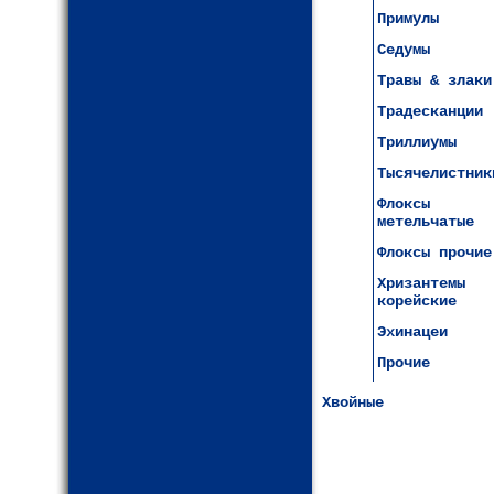
Примулы
Седумы
Травы & злаки
Традесканции
Триллиумы
Тысячелистник
Флоксы
метельчатые
Флоксы прочие
Хризантемы
корейские
Эхинацеи
Прочие
Хвойные