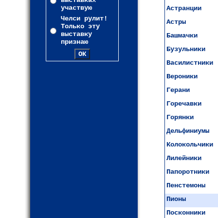
выставках
участвую
Астранции
Челси рулит!
Астры
Только эту
выставку
Башмачки
признаю
Бузульники
Василистники
Вероники
Герани
Горечавки
Горянки
Дельфиниумы
Колокольчики
Лилейники
Папоротники
Пенстемоны
Пионы
Посконники