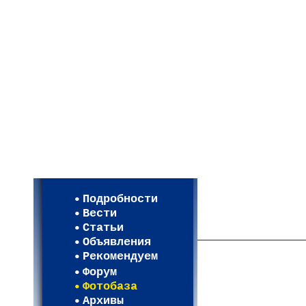
Мои настройки
Регистрация
Подробности
Карта WEBСАД в Моск
Вести
Карта WEBСАД в Лени
Статьи
(93)
Объявления
Рекомендуем
Форум
Фотобаза
Архивы