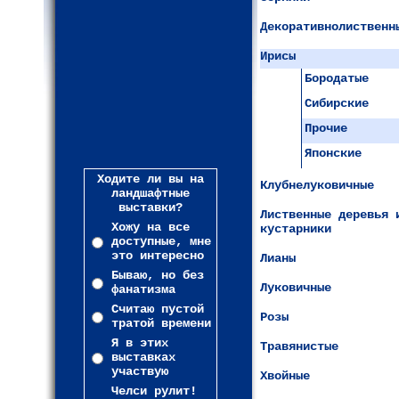
Декоративнолиственн
Ирисы
Бородатые
Сибирские
Прочие
Японские
Ходите ли вы на
Клубнелуковичные
ландшафтные
выставки?
Лиственные деревья 
Хожу на все
кустарники
доступные, мне
это интересно
Лианы
Бываю, но без
Луковичные
фанатизма
Считаю пустой
Розы
тратой времени
Я в этих
Травянистые
выставках
участвую
Хвойные
Челси рулит!