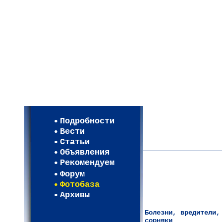
Мои настройки
Регистрация
Подробности
Карта WEBСАД в Моск
Вести
Карта WEBСАД в Лени
Статьи
(93)
Объявления
Рекомендуем
Форум
Фотобаза
Архивы
Болезни, вредители,
сорняки