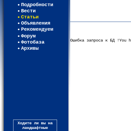
Регистрация
Подробности
Карта WEBСАД в Московской 
Вести
Карта WEBСАД в Ленинградск
Статьи
Объявления
Рекомендуем
Форум
Ошибка запроса к БД !You h
Фотобаза
Архивы
Ходите ли вы на
ландшафтные