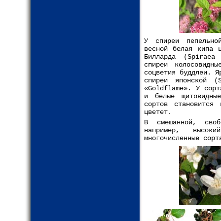
У спиреи пепельно
весной белая кипа 
Билларда (Spiraea
спиреи колосовидны
соцветия буддлеи. Я
спиреи японской (
«Goldflame». У сорт
и белые щитовидны
сортов становится 
цветет.
В смешанной, своб
например, высок
многочисленные сорт