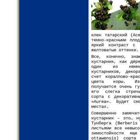
клен татарский (Ac
темно-красными пло
яркий контраст с 
желтоватые оттенки.
Все, конечно, зна
кустарник, как дёр
один из немног
кустарников, декор
счет кораллово-кра
цвета коры. Из
получается очень гу
его слегка стрич
сорта с декоративн
«Aurea». Будет см
местах.
Совершенно замеча
кустарник – это… н
Тунберга (Berberis
листьями все невыс
зимостойкости ещ
ottawensis) сорта