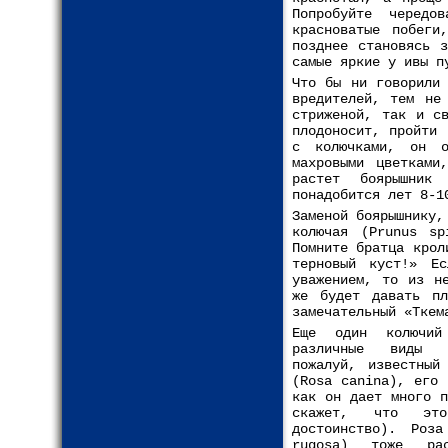
Попробуйте черед
красноватые побеги
позднее становясь 
самые яркие у ивы п
Что бы ни говорили
вредителей, тем не
стриженой, так и с
плодоносит, пройти 
с колючками, он о
махровыми цветками
растет боярышник
понадобится лет 8-1
Заменой боярышнику,
колючая (Prunus sp
Помните братца крол
терновый куст!» Е
уважением, то из н
же будет давать пл
замечательный «Ткем
Еще один колючий
различные виды ш
пожалуй, известный
(Rosa canina), его 
как он дает много п
скажет, что это
достоинство). Роза
rugosa) тоже рас