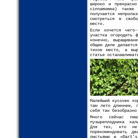
широко и прекрасно
cinnamomea) также
получается непрола
смотреться в своб
место.
Если хочется чего-
участка огородить 
конечно, выращиван
общем деле делается
тихое место, а вы
статье останавливат
Малейший кусочек ко
там лето длиннее, 
себя так безобразно
Много сейчас пиш
пузыреплодника кал
Для тех, кто не
порекомендовать дв
листьями и «Dart’