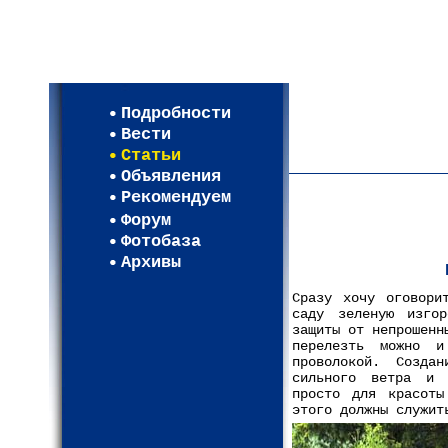
Мои настройки
Регистрация
Подробности
Карта WEBСАД в Моск
Вести
Карта WEBСАД в Лени
Статьи
(93)
Объявления
Рекомендуем
Форум
Фотобаза
Архивы
Сразу хочу оговори
саду зеленую изгор
защиты от непрошенн
перелезть можно и
проволокой. Созда
сильного ветра и 
просто для красоты
этого должны служит