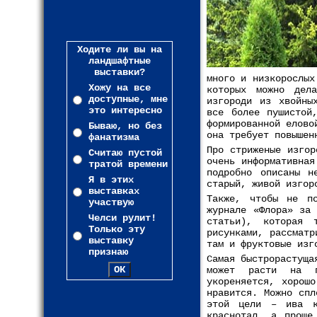
Ходите ли вы на
ландшафтные
выставки?
много и низкорослых
Хожу на все
которых можно дел
доступные, мне
изгороди из хвойны
это интересно
все более пушистой
формированной елово
Бываю, но без
она требует повышен
фанатизма
Про стриженые изгор
Считаю пустой
очень информативная
тратой времени
подробно описаны н
Я в этих
старый, живой изгор
выставках
Также, чтобы не п
участвую
журнале «Флора» за
Челси рулит!
статьи), которая 
Только эту
рисунками, рассматр
выставку
там и фруктовые изг
признаю
Самая быстрорастуща
может расти на пе
укореняется, хорош
нравится. Можно спл
этой цели – ива к
краснотал, а проще