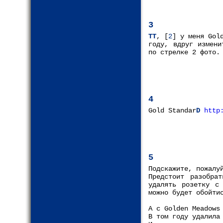
3
ТТ
, [
2
] у меня Gol
году, вдруг измен
по стрелке 2 фото.
4
Gold Standar
D
http
5
Подскажите, пожалу
Предстоит разобра
удалять розетку с 
можно будет обойти
А с Golden Meadows
В том году удалила