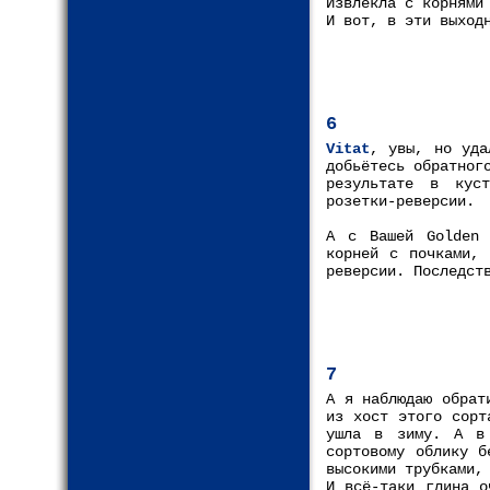
Извлекла с корнями
И вот, в эти выход
6
Vitat
, увы, но уда
добьётесь обратног
результате в кус
розетки-реверсии.
А с Вашей Golden 
корней с почками, 
реверсии. Последст
7
А я наблюдаю обрат
из хост этого сорт
ушла в зиму. А в 
сортовому облику б
высокими трубками,
И всё-таки глина о