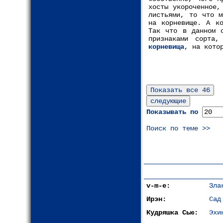
хосты укороченное,
листьями, то что м
на корневище. А ко
Так что в данном 
признаками сорта
корневища
, на кото
Показывать по
Поиск по теме >>
v-m-e:
Зла
Ирэн:
Сад
Кудряшка Сью:
Эхи