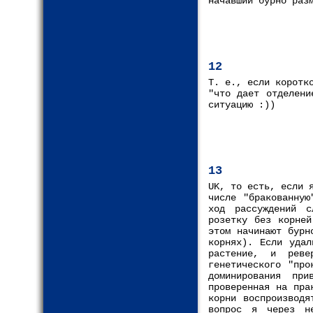
начавший бурно раз
12
Т. е., если коротк
"что дает отделени
ситуацию :))
13
UK, то есть, если 
числе "бракованную
ход рассуждений с
розетку без корней
этом начинают бурн
корнях). Если удал
растение, и реве
генетического "про
доминирования пр
проверенная на пра
корни воспроизводя
вопрос я через н