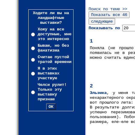
Поиск по теме >>
Ходите ли вы на
ландшафтные
выставки?
Показывать по
Хожу на все
доступные, мне
это интересно
1
Бываю, но без
Поняла (не прошло
фанатизма
появилась не в рез
Считаю пустой
можно считать един
тратой времени
Я в этих
выставках
участвую
Челси рулит!
2
Только эту
Эльэмка
, у меня т
выставку
нехарактерного окр
признаю
вот прошлого лета:
В результате долги
успешно перезимов
пользования). Побо
размера, еле-еле в