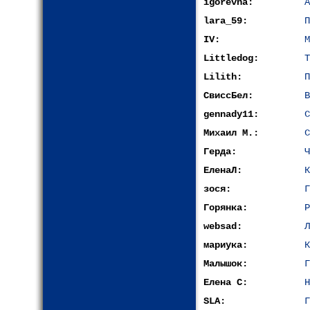
igorevna:
А
lara_59:
П
IV:
М
Littledog:
Т
Lilith:
П
СвиссБел:
В
gennady11:
С
Михаил М.:
С
Герда:
Ч
ЕленаЛ:
К
зося:
Г
Горянка:
Р
websad:
Л
мариука:
К
Малышок:
Г
Елена С:
Н
SLA:
Г