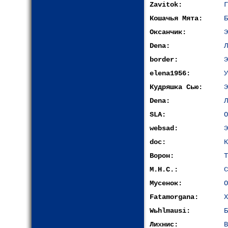
Zavitok:
Г
Кошачья Мята:
Б
Оксанчик:
Э
Dena:
Л
border:
Э
elena1956:
У
Кудряшка Сью:
Э
Dena:
Л
SLA:
О
websad:
Э
doc:
К
Ворон:
Т
М.Н.С.:
С
Мусенок:
О
Fatamorgana:
Х
Wьhlmausi:
Б
Лихнис:
В