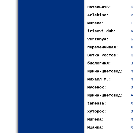
Наталья15:
К
Arlekino:
Р
Murena:
Т
irisovi duh:
А
vertunya:
Б
переменчивая:
Х
Ветка Ростов:
К
биологиня:
З
Ирина-цветовод:
М
Михаил М.:
М
Мусенок:
О
Ирина-цветовод:
А
tanessa:
Х
хуторок:
О
Murena:
М
Мшанка:
Ю