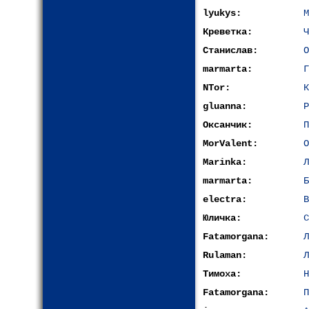
lyukys:
М
Креветка:
Ч
Станислав:
О
marmarta:
Г
NTor:
К
gluanna:
Р
Оксанчик:
П
MorValent:
О
Marinka:
Л
marmarta:
Б
electra:
В
Юличка:
С
Fatamorgana:
Л
Rulaman:
Л
Тимоха:
Н
Fatamorgana:
П