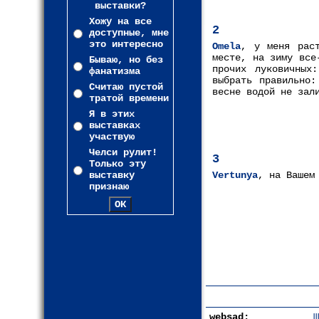
выставки?
Хожу на все
2
доступные, мне
это интересно
Omela
, у меня рас
месте, на зиму все
Бываю, но без
прочих луковичных
фанатизма
выбрать правильно:
Считаю пустой
весне водой не зал
тратой времени
Я в этих
выставках
участвую
Челси рулит!
3
Только эту
выставку
Vertunya
, на Вашем
признаю
websad:
Ш