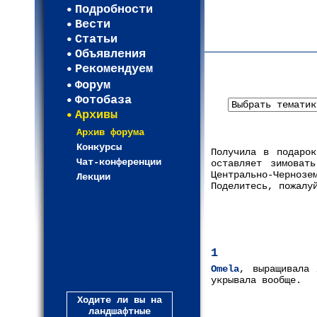
Регистрация
Подробности
Карта WEBСАД в Моск
Вести
Карта WEBСАД в Лени
Статьи
(93)
Объявления
Рекомендуем
Форум
Фотобаза
Архивы
Архив форума
Конкурсы
Получила в подарок
Чат-конференции
оставляет зимоват
Центрально-Черноз
Лекции
Поделитесь, пожалу
1
Omela
, выращивала
укрывала вообще.
Ходите ли вы на
ландшафтные