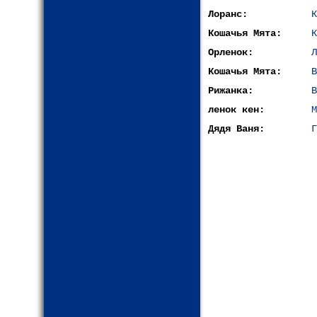
Лоранс:
К
Кошачья Мята:
К
Орленок:
Л
Кошачья Мята:
В
Рижанка:
В
ленок кен:
М
Дядя Ваня:
Г