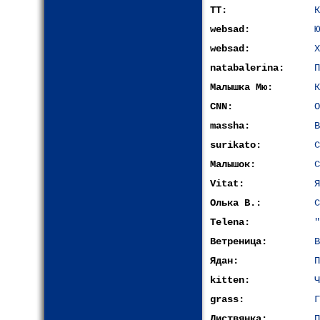
ТТ:
К
websad:
Ю
websad:
Х
natabalerina:
П
Малышка Мю:
К
CNN:
О
massha:
В
surikato:
С
Малышок:
С
Vitat:
Я
Олька В.:
С
Telena:
"
Ветреница:
В
Ядан:
П
kitten:
Ч
grass:
Г
Листвянка:
П