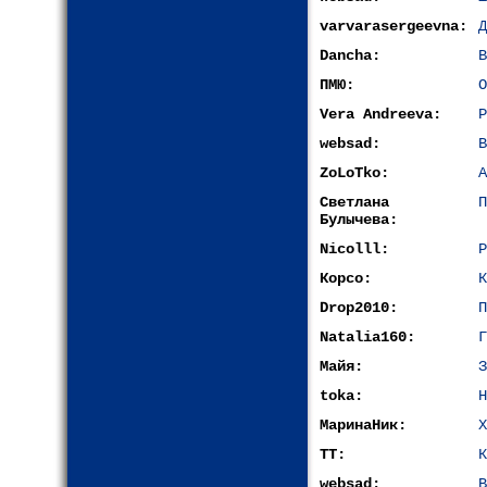
varvarasergeevna:
Д
Dancha:
В
ПМЮ:
О
Vera Andreeva:
Р
websad:
В
ZoLoTko:
А
Светлана
П
Булычева:
Nicolll:
Р
Корсо:
К
Drop2010:
П
Natalia160:
Г
Майя:
З
toka:
Н
МаринаНик:
Х
ТТ:
К
websad:
В