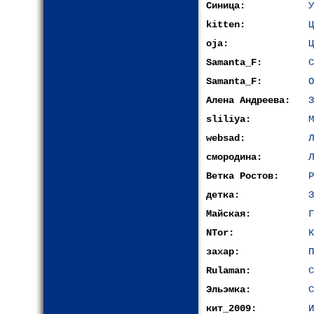
Синица:
У
kitten:
Ц
oja:
Ц
Samanta_F:
С
Samanta_F:
О
Алена Андреева:
З
sliliya:
М
websad:
Л
смородина:
Л
Ветка Ростов:
Р
детка:
З
Майская:
Г
NTor:
К
захар:
П
Rulaman:
С
Эльэмка:
С
кит_2009:
И