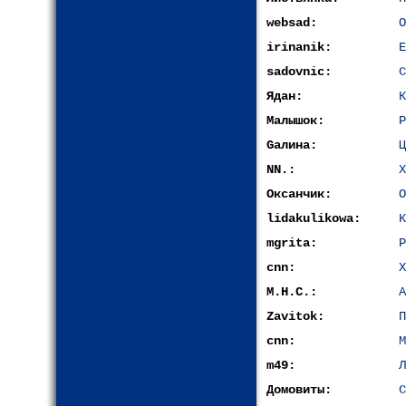
websad:
О
irinanik:
Е
sadovnic:
С
Ядан:
К
Малышок:
Р
Gалина:
Ц
NN.:
Х
Оксанчик:
О
lidakulikowa:
К
mgrita:
Р
cnn:
Х
М.Н.С.:
А
Zavitok:
П
cnn:
М
m49:
Л
Домовиты:
С