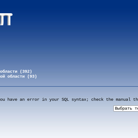
области (392)
ой области (93)
ou have an error in your SQL syntax; check the manual th