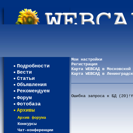
Мои настройки
Регистрация
Подробности
Карта WEBСАД в Московской 
Вести
Карта WEBСАД в Ленинградск
Статьи
Объявления
Рекомендуем
Ошибка запроса к БД (20)!Y
Форум
Фотобаза
Архивы
Архив форума
Конкурсы
Чат-конференции