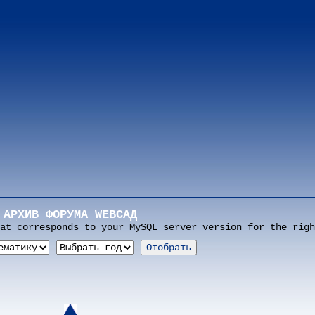
АРХИВ ФОРУМА WEBСАД
at corresponds to your MySQL server version for the righ