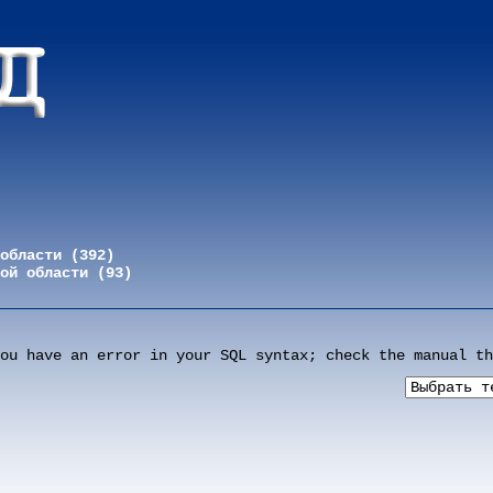
области (392)
ой области (93)
ou have an error in your SQL syntax; check the manual th