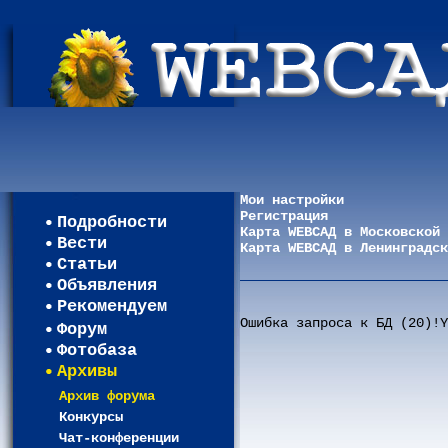
Мои настройки
Регистрация
Подробности
Карта WEBСАД в Московской 
Вести
Карта WEBСАД в Ленинградск
Статьи
Объявления
Рекомендуем
Ошибка запроса к БД (20)!Y
Форум
Фотобаза
Архивы
Архив форума
Конкурсы
Чат-конференции