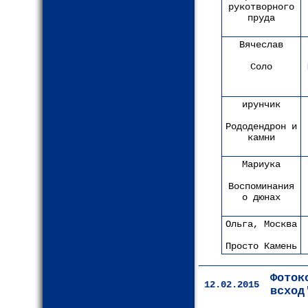
рукотворного
пруда
Вячеслав
Соло
ирунчик
Рододендрон и
камни
Мариука
Воспоминания
о дюнах
Ольга, Москва
Просто Камень
Фоток
12.02.2015
всход