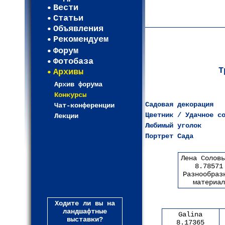
Карта WEBСАД в Моск
Вести
Карта WEBСАД в Лени
Статьи
(93)
Объявления
Рекомендуем
Форум
Фотобаза
Т
Архивы
Архив форума
Конкурсы
Садовая декорация
Чат-конференции
Цветник / Удачное с
Лекции
Любимый уголок
Портрет Сада
Лена Соловь
8.78571
Разнообраз
материал
Ходите ли вы на
ландшафтные
Galina
выставки?
8.17365